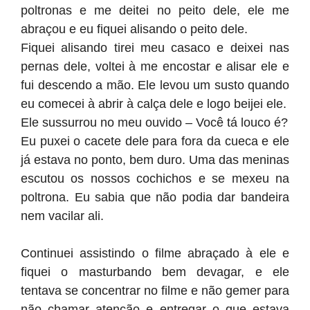
poltronas e me deitei no peito dele, ele me
abraçou e eu fiquei alisando o peito dele.
Fiquei alisando tirei meu casaco e deixei nas
pernas dele, voltei à me encostar e alisar ele e
fui descendo a mão. Ele levou um susto quando
eu comecei à abrir à calça dele e logo beijei ele.
Ele sussurrou no meu ouvido – Você tá louco é?
Eu puxei o cacete dele para fora da cueca e ele
já estava no ponto, bem duro. Uma das meninas
escutou os nossos cochichos e se mexeu na
poltrona. Eu sabia que não podia dar bandeira
nem vacilar ali.
Continuei assistindo o filme abraçado à ele e
fiquei o masturbando bem devagar, e ele
tentava se concentrar no filme e não gemer para
não chamar atenção e entregar o que estava