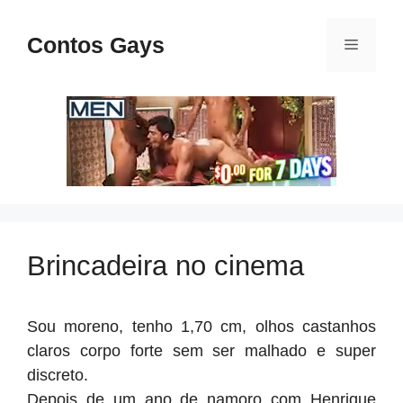
Pular
para
Contos Gays
Menu
o
conteúdo
Brincadeira no cinema
Sou moreno, tenho 1,70 cm, olhos castanhos
claros corpo forte sem ser malhado e super
discreto.
Depois de um ano de namoro com Henrique