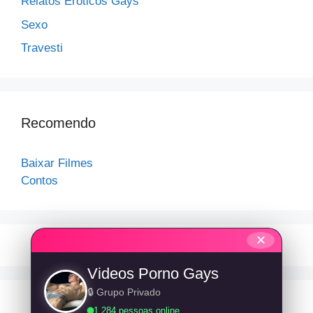
Relatos Eróticos Gays
Sexo
Travesti
Recomendo
Baixar Filmes
Contos
✕
Videos Porno Gays
🔒 Grupo Privado
1.284 pessoas online