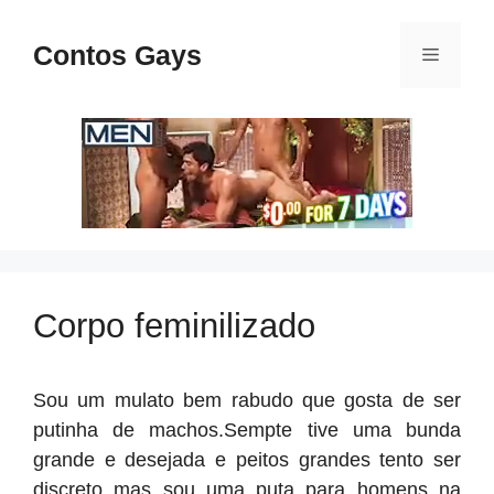
Pular
para
Contos Gays
Menu
o
conteúdo
Corpo feminilizado
Sou um mulato bem rabudo que gosta de ser
putinha de machos.Sempte tive uma bunda
grande e desejada e peitos grandes tento ser
discreto mas sou uma puta para homens na