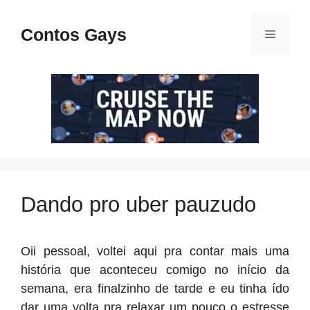
Pular
para
Contos Gays
Menu
o
conteúdo
Dando pro uber pauzudo
Oii pessoal, voltei aqui pra contar mais uma
história que aconteceu comigo no início da
semana, era finalzinho de tarde e eu tinha ído
dar uma volta pra relaxar um pouco o estresse