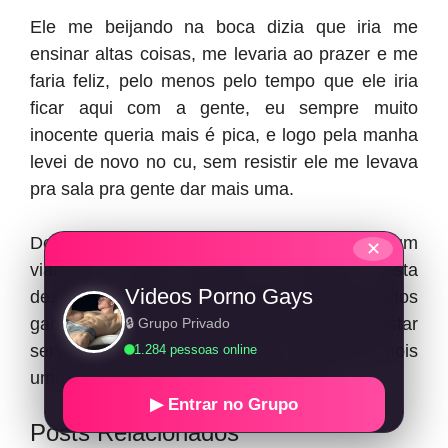
Ele me beijando na boca dizia que iria me
ensinar altas coisas, me levaria ao prazer e me
faria feliz, pelo menos pelo tempo que ele iria
ficar aqui com a gente, eu sempre muito
inocente queria mais é pica, e logo pela manha
levei de novo no cu, sem resistir ele me levava
pra sala pra gente dar mais uma.
Desse dia em diante eu realmente virei um
✕
viadinho, muito discreto e depois desta
Videos Porno Gays
descoberta sempre me entreguei e peguei altos
garotos do colégio, mas nunca deixei de prestar
🔒 Grupo Privado
serviços pro meu primo roludo e carinhoso, pois
1.284 pessoas online
uma vez por mês ele vinha nos visitar.
▶ Entrar no Grupo
Posts Relacionados