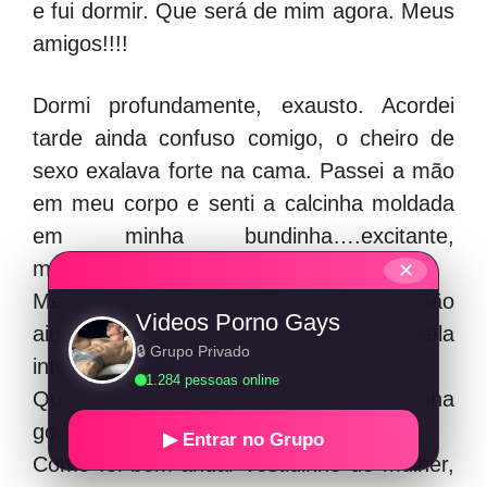
e fui dormir. Que será de mim agora. Meus
amigos!!!!
Dormi profundamente, exausto. Acordei
tarde ainda confuso comigo, o cheiro de
sexo exalava forte na cama. Passei a mão
em meu corpo e senti a calcinha moldada
em minha bundinha….excitante,
molhadinha com residuos de porra.
✕
Meu cuzinho comichava, passei a mão
Videos Porno Gays
ainda estava inchado, úmido, dolorido pela
🔒 Grupo Privado
intensa atividade.
1.284 pessoas online
Que sensações gostosas. Nunca tinha
gozado tanto. Como Luiz era viril!
▶ Entrar no Grupo
Como foi bom andar vestidinho de mulher,