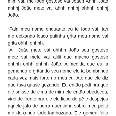
mim vai, me fode gostoso vai João!! Ahhh João
ahhhj João mete vai ahhh ahhhj ohhhh ohhhj
João.
“Fala meu nome enquanto eu te fodo vai, tah
me deixando louco putinha grita meu nome vai
grita ohhh ohhhh.
“Aiii João mete vai ohhhh João seu gostoso
mete vai mete vai aiiiii que macho gostoso
ohhhh ohhh ohhhh João. A medida que eu ia
gemendo e gritando seu nome ele ia bombando
cada vez mais forte no meu cu. Até que ele diz
que tava quase gozando. Eu então pedi pra que
ele saísse de cima de mim ele então obedeceu,
virei de frente pra ele ele ficou de pé e despejou
aquele jato de porra quentinha sobre meu peito
me deixando todo lambuzado. Ele gemeu feito