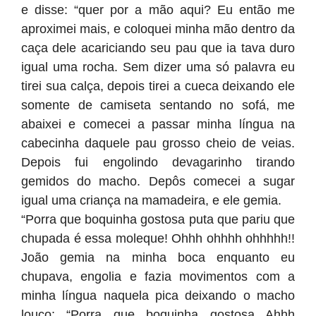
e disse: “quer por a mão aqui? Eu então me
aproximei mais, e coloquei minha mão dentro da
caça dele acariciando seu pau que ia tava duro
igual uma rocha. Sem dizer uma só palavra eu
tirei sua calça, depois tirei a cueca deixando ele
somente de camiseta sentando no sofá, me
abaixei e comecei a passar minha língua na
cabecinha daquele pau grosso cheio de veias.
Depois fui engolindo devagarinho tirando
gemidos do macho. Depôs comecei a sugar
igual uma criança na mamadeira, e ele gemia.
“Porra que boquinha gostosa puta que pariu que
chupada é essa moleque! Ohhh ohhhh ohhhhh!!
João gemia na minha boca enquanto eu
chupava, engolia e fazia movimentos com a
minha língua naquela pica deixando o macho
louco: “Porra que boquinha gostosa Ahhh