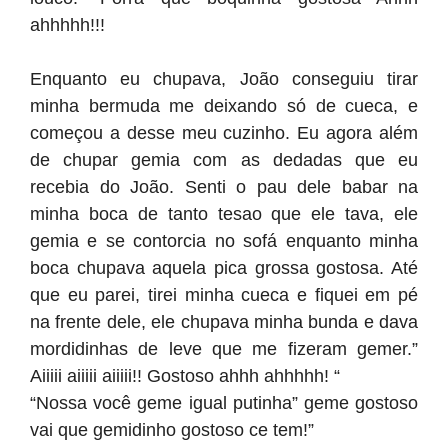
ahhhhh!!!
Enquanto eu chupava, João conseguiu tirar
minha bermuda me deixando só de cueca, e
começou a desse meu cuzinho. Eu agora além
de chupar gemia com as dedadas que eu
recebia do João. Senti o pau dele babar na
minha boca de tanto tesao que ele tava, ele
gemia e se contorcia no sofá enquanto minha
boca chupava aquela pica grossa gostosa. Até
que eu parei, tirei minha cueca e fiquei em pé
na frente dele, ele chupava minha bunda e dava
mordidinhas de leve que me fizeram gemer.”
Aiiiii aiiiii aiiiii!! Gostoso ahhh ahhhhh! “
“Nossa você geme igual putinha” geme gostoso
vai que gemidinho gostoso ce tem!”