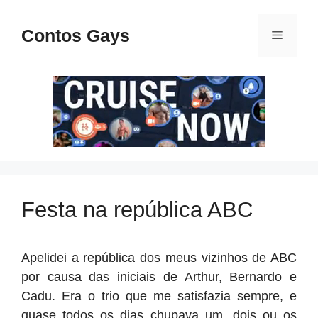
Pular
para
Contos Gays
Menu
o
conteúdo
Festa na república ABC
Apelidei a república dos meus vizinhos de ABC
por causa das iniciais de Arthur, Bernardo e
Cadu. Era o trio que me satisfazia sempre, e
quase todos os dias chupava um, dois ou os