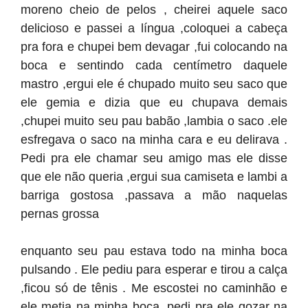
moreno cheio de pelos , cheirei aquele saco
delicioso e passei a língua ,coloquei a cabeça
pra fora e chupei bem devagar ,fui colocando na
boca e sentindo cada centímetro daquele
mastro ,ergui ele é chupado muito seu saco que
ele gemia e dizia que eu chupava demais
,chupei muito seu pau babão ,lambia o saco .ele
esfregava o saco na minha cara e eu delirava .
Pedi pra ele chamar seu amigo mas ele disse
que ele não queria ,ergui sua camiseta e lambi a
barriga gostosa ,passava a mão naquelas
pernas grossa
enquanto seu pau estava todo na minha boca
pulsando . Ele pediu para esperar e tirou a calça
,ficou só de tênis . Me escostei no caminhão e
ele metia na minha boca ,pedi pra ele gozar na