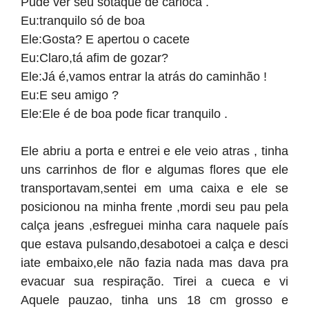
Pude ver seu sotaque de carioca .
Eu:tranquilo só de boa
Ele:Gosta? E apertou o cacete
Eu:Claro,tá afim de gozar?
Ele:Já é,vamos entrar la atrás do caminhão !
Eu:E seu amigo ?
Ele:Ele é de boa pode ficar tranquilo .
Ele abriu a porta e entrei e ele veio atras , tinha
uns carrinhos de flor e algumas flores que ele
transportavam,sentei em uma caixa e ele se
posicionou na minha frente ,mordi seu pau pela
calça jeans ,esfreguei minha cara naquele país
que estava pulsando,desabotoei a calça e desci
iate embaixo,ele não fazia nada mas dava pra
evacuar sua respiração. Tirei a cueca e vi
Aquele pauzao, tinha uns 18 cm grosso e