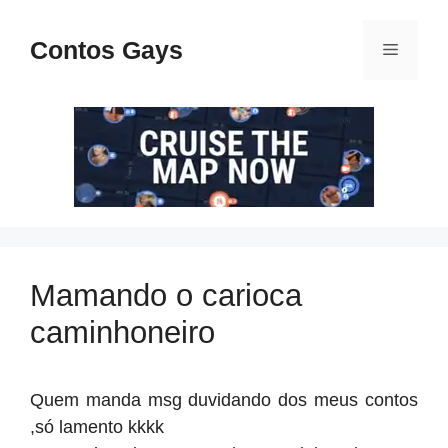
Pular
para
Contos Gays
Menu
o
conteúdo
Mamando o carioca
caminhoneiro
Quem manda msg duvidando dos meus contos
,só lamento kkkk