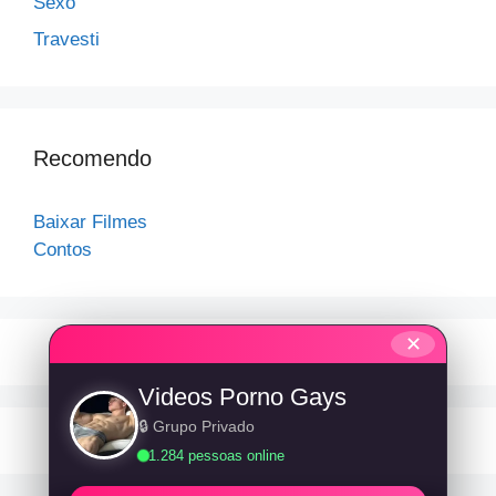
Sexo
Travesti
Recomendo
Baixar Filmes
Contos
✕
Videos Porno Gays
🔒 Grupo Privado
1.284 pessoas online