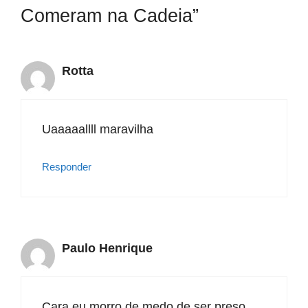
Comeram na Cadeia”
Rotta
Uaaaaallll maravilha
Responder
Paulo Henrique
Cara eu morro de medo de ser preso