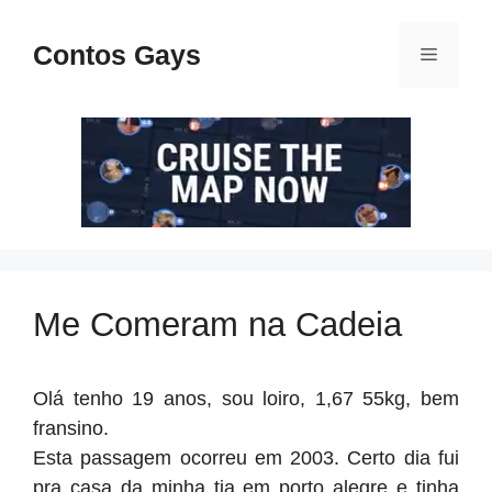
Pular
para
Contos Gays
Menu
o
conteúdo
Me Comeram na Cadeia
Olá tenho 19 anos, sou loiro, 1,67 55kg, bem
fransino.
Esta passagem ocorreu em 2003. Certo dia fui
pra casa da minha tia em porto alegre e tinha