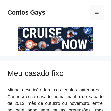
Pular
para
Contos Gays
Menu
o
conteúdo
Meu casado fixo
Minha descrição tem nos contos anteriores…
Conheci esse casado numa manha de sábado
de 2013, mês de outubro ou novembro, entrei
no bate papo sem muitas pretensões, mas