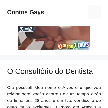
Pular
para
Contos Gays
Menu
o
conteúdo
O Consultório do Dentista
Olá pessoal! Meu nome é Alves e o que vou
relatar para vocês ocorreu algum tempo atrás
eu tinha uns 28 anos e um fato verídico e de
certo muito excitante! Eu moro em Aracaju a