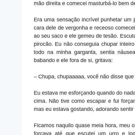
mão direita e comecei masturbá-lo bem d
Era uma sensação incrível punhetar um 
cara dele de vergonha e receoso comecei
ao seu saco e ele gemeu de tesão. Escut
pirocão. Eu não conseguia chupar inteir
todo na minha garganta, sentia náuse
babando e ele fora de si, gritava:
– Chupa, chupaaaaa, você não disse que 
Eu estava me esforçando quando do nada 
cima. Não tive como escapar e fui força
mas eu estava gostando, adorando sentir
Ficamos naquilo quase meia hora, meu ol
forçava até que escutei um urro e l