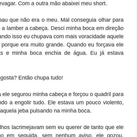
evagar. Com a outra mão abaixei meu short.
pau que não era o meu. Mal conseguia olhar para
 a lamber a cabeça. Desci minha boca em direção
ando isso eu chupava com mais voracidade aquele
o porque era muito grande. Quando eu forçava ele
as e minha boca enchia de água. Eu já estava
gosta? Então chupa tudo!
ele segurou minha cabeça e forçou o quadril para
ndo a engolir tudo. Ele estava um pouco violento,
 aquela jeba pulsando na minha boca.
hos lacrimejavam sem eu querer de tanto que ele
ogo em seguida, sem nenhum aviso, ele gozou,