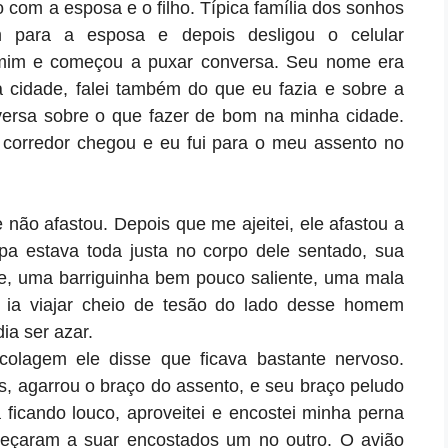
to com a esposa e o filho. Típica família dos sonhos
para a esposa e depois desligou o celular
 mim e começou a puxar conversa. Seu nome era
a cidade, falei também do que eu fazia e sobre a
ersa sobre o que fazer de bom na minha cidade.
corredor chegou e eu fui para o meu assento no
 não afastou. Depois que me ajeitei, ele afastou a
pa estava toda justa no corpo dele sentado, sua
e, uma barriguinha bem pouco saliente, uma mala
 ia viajar cheio de tesão do lado desse homem
ia ser azar.
olagem ele disse que ficava bastante nervoso.
s, agarrou o braço do assento, e seu braço peludo
 ficando louco, aproveitei e encostei minha perna
meçaram a suar encostados um no outro. O avião