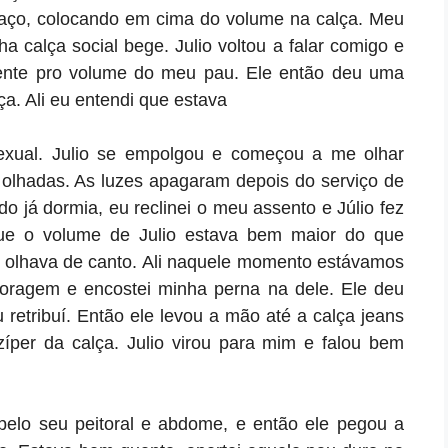
braço, colocando em cima do volume na calça. Meu
 calça social bege. Julio voltou a falar comigo e
mente pro volume do meu pau. Ele então deu uma
ça. Ali eu entendi que estava
sexual. Julio se empolgou e começou a me olhar
s olhadas. As luzes apagaram depois do serviço de
o já dormia, eu reclinei o meu assento e Júlio fez
ue o volume de Julio estava bem maior do que
e olhava de canto. Ali naquele momento estávamos
oragem e encostei minha perna na dele. Ele deu
retribuí. Então ele levou a mão até a calça jeans
íper da calça. Julio virou para mim e falou bem
elo seu peitoral e abdome, e então ele pegou a