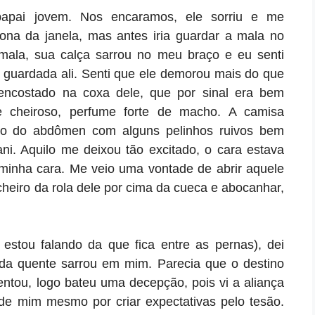
papai jovem. Nos encaramos, ele sorriu e me
ona da janela, mas antes iria guardar a mala no
mala, sua calça sarrou no meu braço e eu senti
 guardada ali. Senti que ele demorou mais do que
encostado na coxa dele, que por sinal era bem
e cheiroso, perfume forte de macho. A camisa
o do abdômen com alguns pelinhos ruivos bem
i. Aquilo me deixou tão excitado, o cara estava
minha cara. Me veio uma vontade de abrir aquele
 cheiro da rola dele por cima da cueca e abocanhar,
tou falando da que fica entre as pernas), dei
nda quente sarrou em mim. Parecia que o destino
tou, logo bateu uma decepção, pois vi a aliança
de mim mesmo por criar expectativas pelo tesão.