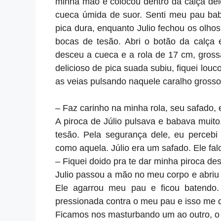
minha mão e colocou dentro da calça del
cueca úmida de suor. Senti meu pau bab
pica dura, enquanto Julio fechou os olho
bocas de tesão. Abri o botão da calça e
desceu a cueca e a rola de 17 cm, gross
delicioso de pica suada subiu, fiquei louc
as veias pulsando naquele caralho grosso
– Faz carinho na minha rola, seu safado, 
A piroca de Júlio pulsava e babava muito
tesão. Pela segurança dele, eu percebi
como aquela. Júlio era um safado. Ele fa
– Fiquei doido pra te dar minha piroca des
Julio passou a mão no meu corpo e abriu
Ele agarrou meu pau e ficou batendo. 
pressionada contra o meu pau e isso me d
Ficamos nos masturbando um ao outro, o 