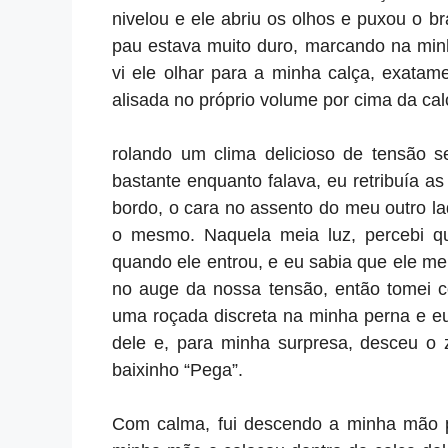
nivelou e ele abriu os olhos e puxou o 
pau estava muito duro, marcando na minha
vi ele olhar para a minha calça, exata
alisada no próprio volume por cima da cal
rolando um clima delicioso de tensão 
bastante enquanto falava, eu retribuía a
bordo, o cara no assento do meu outro lad
o mesmo. Naquela meia luz, percebi q
quando ele entrou, e eu sabia que ele m
no auge da nossa tensão, então tomei c
uma roçada discreta na minha perna e eu 
dele e, para minha surpresa, desceu o z
baixinho “Pega”.
Com calma, fui descendo a minha mão p