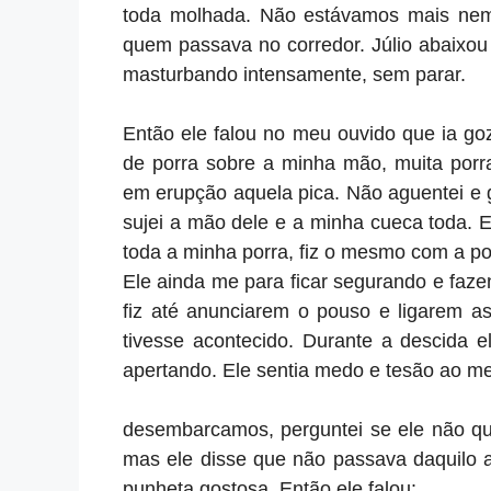
toda molhada. Não estávamos mais nem
quem passava no corredor. Júlio abaixou 
masturbando intensamente, sem parar.
Então ele falou no meu ouvido que ia go
de porra sobre a minha mão, muita porr
em erupção aquela pica. Não aguentei e 
sujei a mão dele e a minha cueca toda. 
toda a minha porra, fiz o mesmo com a p
Ele ainda me para ficar segurando e faze
fiz até anunciarem o pouso e ligarem a
tivesse acontecido. Durante a descida 
apertando. Ele sentia medo e tesão ao 
desembarcamos, perguntei se ele não que
mas ele disse que não passava daquilo a
punheta gostosa. Então ele falou: