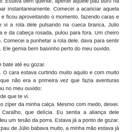
e. Estava bem quente, apertei aquele pau duro na
ar instantaneamente. Comecei a acariciar aquela
s e ficou aproveitando o momento, fazendo caras e
 vi a rola dele pulsando na cueca branca, Julio
a e da cabeça rosada, pulou para fora. Um cheiro
o. Comecei a punhetar a rola dele, dava para sentir
. Ele gemia bem baixinho perto do meu ouvido.
e bate até eu gozar.
. O cara estava curtindo muito aquilo e com muito
 que não era a primeira vez que fazia aventuras
lou no meu ouvido:
de que te vi.
 o zíper da minha calça. Mesmo com medo, deixei.
Caralho, que delícia. Eu sentia a aliança dele
eu um tesão da porra. Estava já a ponto de gozar.
pau de Júlio babava muito, a minha mão estava já