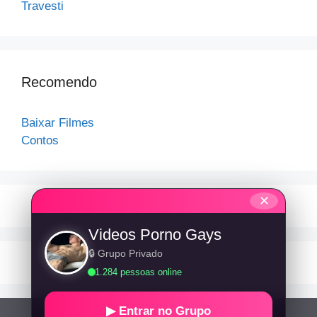
Travesti
Recomendo
Baixar Filmes
Contos
✕
Videos Porno Gays
🔒 Grupo Privado
1.284 pessoas online
▶ Entrar no Grupo