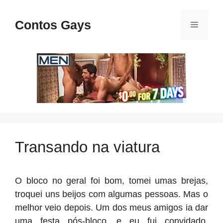
Pular
para
Contos Gays
Menu
o
conteúdo
Transando na viatura
O bloco no geral foi bom, tomei umas brejas,
troquei uns beijos com algumas pessoas. Mas o
melhor veio depois. Um dos meus amigos ia dar
uma festa pós-bloco, e eu fui convidado.