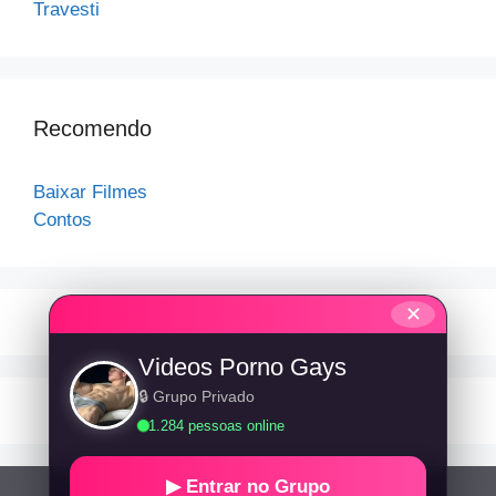
Travesti
Recomendo
Baixar Filmes
Contos
✕
Videos Porno Gays
🔒 Grupo Privado
1.284 pessoas online
▶ Entrar no Grupo