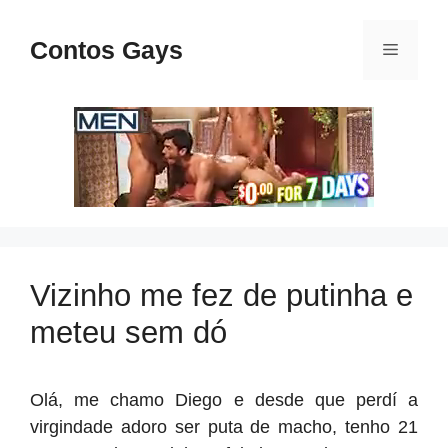
Pular
para
Contos Gays
Menu
o
conteúdo
Vizinho me fez de putinha e
meteu sem dó
Olá, me chamo Diego e desde que perdí a
virgindade adoro ser puta de macho, tenho 21