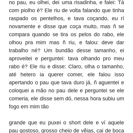
no pau, eu olhei, dei uma risadinha, e falei: Tá
com piolho é? Ele riu de volta falando que tinha
raspado os pentelhos, e tava coçando, eu rí
novamente e disse que coça muito, mas ñ se
compara quando se tira os pelos do rabo, ele
olhou pra mim mas ñ riu, e falou: deve dar
trabalho né? Um bundão desse tamanho, ei
aproveitei e perguntei: tava olhando pro meu
rabo é? Ele riu e disse: Claro, olha o tamanho,
até hetero ia querer comer, ele falou isso
apertando o pau que tava duro já, ñ aguentei e
coloquei a mão no pau dele e perguntei se ele
comeria, ele disse sem dó, nessa hora subiu um
fogo em mim tão
grande que eu puxei o short dele e ví aquele
pau gostoso, grosso cheio de vêias, cai de boca