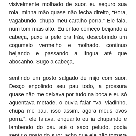
visivelmente molhado de suor, eu seguro sua
rola, minha mão quase não fecha direito, “Bora,
vagabundo, chupa meu caralho porra.” Ele fala,
num tom mais alto. Eu então começo beijando a
cabeça, puxo a pele pra trás, descobrindo um
cogumelo vermelho e molhado, continuo
beijando e passando a língua até que
abocanho. Sugo a cabeça,
sentindo um gosto salgado de mijo com suor.
Desço engolindo seu pau todo, a grossura
quase não me deixava por tudo na boca e eu só
aguentava metade, o ouvia falar “Vai viadinho,
chupa me pau, isso assim, agora meus ovos
porra.”, ele falava, enquanto eu ia chupando e
lambendo do pau até o saco peludo, podia
sentir o gosto do suor, acho que ele não tomava