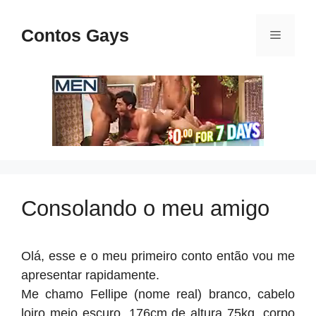
Pular
para
Contos Gays
Menu
o
conteúdo
Consolando o meu amigo
Olá, esse e o meu primeiro conto então vou me
apresentar rapidamente.
Me chamo Fellipe (nome real) branco, cabelo
loiro meio escuro, 176cm de altura 75kg, corpo