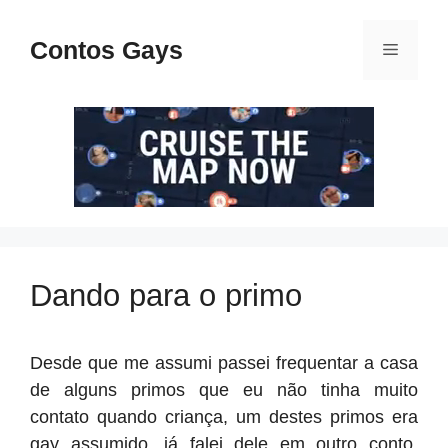
Pular
para
Contos Gays
Menu
o
conteúdo
Dando para o primo
Desde que me assumi passei frequentar a casa
de alguns primos que eu não tinha muito
contato quando criança, um destes primos era
gay assumido, já falei dele em outro conto,