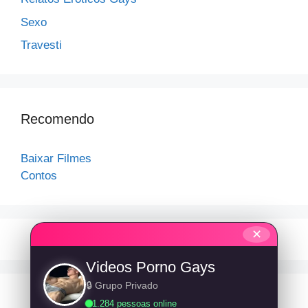
Sexo
Travesti
Recomendo
Baixar Filmes
Contos
✕
Videos Porno Gays
🔒 Grupo Privado
1.284 pessoas online