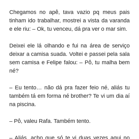
Chegamos no apê, tava vazio pq meus pais
tinham ido trabalhar, mostrei a vista da varanda
e ele riu: – Ok, tu venceu, dá pra ver o mar sim.
Deixei ele lá olhando e fui na área de serviço
deixar a camisa suada. Voltei e passei pela sala
sem camisa e Felipe falou: – Pô, tu malha bem
né?
– Eu tento… não dá pra fazer feio né, aliás tu
também tá em forma né brother? Te vi um dia aí
na piscina.
– Pô, valeu Rafa. Também tento.
– Aliás, acho que só te vi duas vezes aqui no