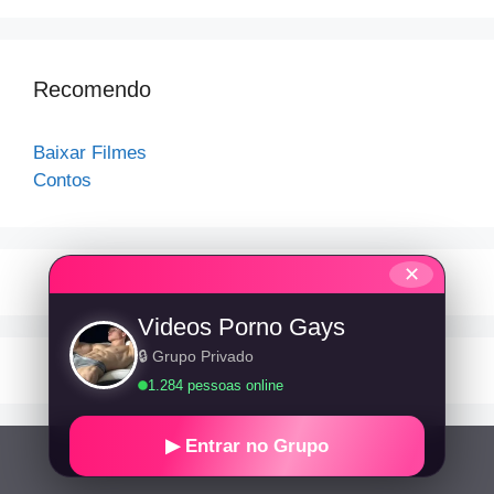
Recomendo
Baixar Filmes
Contos
✕
Videos Porno Gays
🔒 Grupo Privado
1.284 pessoas online
▶ Entrar no Grupo
© 2026 Contos Gays
• Built with
GeneratePress