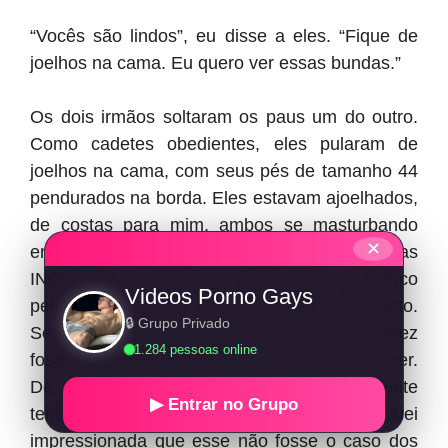
“Vocês são lindos”, eu disse a eles. “Fique de
joelhos na cama. Eu quero ver essas bundas.”
Os dois irmãos soltaram os paus um do outro.
Como cadetes obedientes, eles pularam de
joelhos na cama, com seus pés de tamanho 44
pendurados na borda. Eles estavam ajoelhados,
de costas para mim, ambos se masturbando
✕
enquanto se exibiam. Ambos tinham bundas
INCRÍVEIS. A do meu marido era um pouco
Videos Porno Gays
peluda, mas nunca tive problemas, até gosto.
🔒 Grupo Privado
Seu irmão tinha os pelos mais ralos, ou talvez
1.284 pessoas online
fosse apenas mais claros e mais difícil de ver.
De qualquer forma, os homens geralmente
▶ Entrar no Grupo
tendem a negligenciar seus glúteos, então fiquei
impressionada que esse não fosse o caso dos