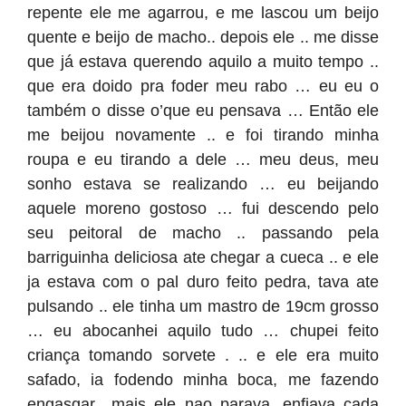
repente ele me agarrou, e me lascou um beijo
quente e beijo de macho.. depois ele .. me disse
que já estava querendo aquilo a muito tempo ..
que era doido pra foder meu rabo … eu eu o
também o disse o’que eu pensava … Então ele
me beijou novamente .. e foi tirando minha
roupa e eu tirando a dele … meu deus, meu
sonho estava se realizando … eu beijando
aquele moreno gostoso … fui descendo pelo
seu peitoral de macho .. passando pela
barriguinha deliciosa ate chegar a cueca .. e ele
ja estava com o pal duro feito pedra, tava ate
pulsando .. ele tinha um mastro de 19cm grosso
… eu abocanhei aquilo tudo … chupei feito
criança tomando sorvete . .. e ele era muito
safado, ia fodendo minha boca, me fazendo
engasgar.. mais ele nao parava, enfiava cada