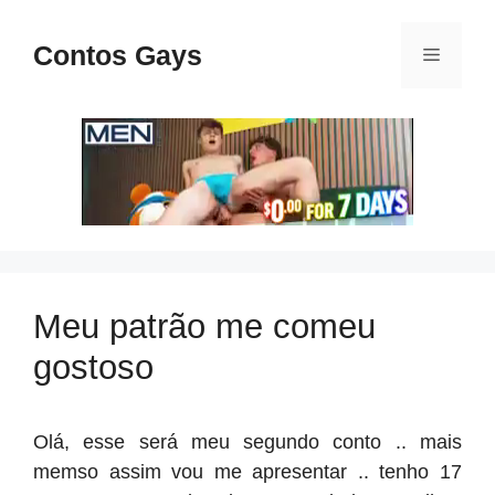
Pular
para
Contos Gays
Menu
o
conteúdo
Meu patrão me comeu
gostoso
Olá, esse será meu segundo conto .. mais
memso assim vou me apresentar .. tenho 17