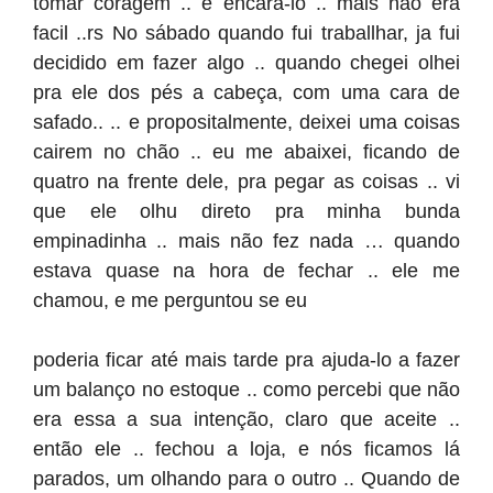
tomar coragem .. e encara-lo .. mais nao era
facil ..rs No sábado quando fui traballhar, ja fui
decidido em fazer algo .. quando chegei olhei
pra ele dos pés a cabeça, com uma cara de
safado.. .. e propositalmente, deixei uma coisas
cairem no chão .. eu me abaixei, ficando de
quatro na frente dele, pra pegar as coisas .. vi
que ele olhu direto pra minha bunda
empinadinha .. mais não fez nada … quando
estava quase na hora de fechar .. ele me
chamou, e me perguntou se eu
poderia ficar até mais tarde pra ajuda-lo a fazer
um balanço no estoque .. como percebi que não
era essa a sua intenção, claro que aceite ..
então ele .. fechou a loja, e nós ficamos lá
parados, um olhando para o outro .. Quando de