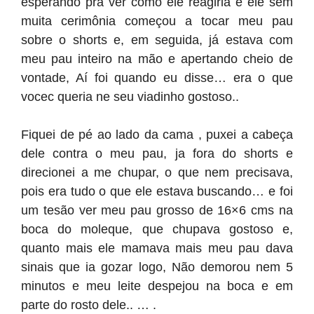
esperando pra ver como ele reagiria e ele sem
muita cerimônia começou a tocar meu pau
sobre o shorts e, em seguida, já estava com
meu pau inteiro na mão e apertando cheio de
vontade, Aí foi quando eu disse… era o que
vocec queria ne seu viadinho gostoso..
Fiquei de pé ao lado da cama , puxei a cabeça
dele contra o meu pau, ja fora do shorts e
direcionei a me chupar, o que nem precisava,
pois era tudo o que ele estava buscando… e foi
um tesão ver meu pau grosso de 16×6 cms na
boca do moleque, que chupava gostoso e,
quanto mais ele mamava mais meu pau dava
sinais que ia gozar logo, Não demorou nem 5
minutos e meu leite despejou na boca e em
parte do rosto dele.. … .