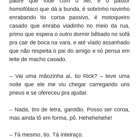
padre que fode com o fiel, é o pastor
homofóbico que dá a bunda, é sobrinho novinho
enrabando tio coroa passivo, é motoqueiro
casado que enraba viadinho no meio da rua,
primo que espera o outro dormir bêbado no sofá
pra cair de boca na vara, e até viado assanhado
que não respeita o pai do amigo e só pensa em
leite de macho casado.
– Vai uma mãozinha aí, tio Rick? – teve uma
noite que ele me viu chegar carregando uns
pneus e se ofereceu pra ajudar.
– Nada, tiro de letra, garotão. Posso ser coroa,
mas ainda tô em forma, pô. Hehehehehe!
– Tá mesmo, tio. Tá inteiraço.