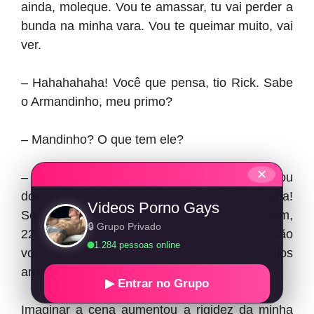
ainda, moleque. Vou te amassar, tu vai perder a
bunda na minha vara. Vou te queimar muito, vai
ver.
– Hahahahaha! Você que pensa, tio Rick. Sabe
o Armandinho, meu primo?
– Mandinho? O que tem ele?
✕
– Aquele ali é um jegue! Já me arregaçou
dormindo e ninguém sabe, hahahahaha!
Videos Porno Gays
Segredo, viu? Mó pirocão grosso que ele tem,
🔒 Grupo Privado
22cm, maior que o seu. Acha mesmo que não
1.284 pessoas online
vou dar conta? – ele me deixou de pelos
arrepiados com tanta baixaria.
▶ Entrar no Grupo
Imaginar a cena aumentou a rigidez da minha