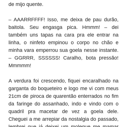
de mijo quente.
– AAARRFFFF! Isso, me deixa de pau durão,
baitola. Seu engasga pica. Hmmm! – dei
também uns tapas na cara pra ele entrar na
linha, o ninfeto empinou o corpo no chão e
minha vara emperrou sua goela nesse instante.
– GGRRR, SSSSSS! Caralho, bota pressão!
Mmmmm!
A verdura foi crescendo, fiquei encaralhado na
garganta do boqueteiro e logo me vi com meus
21cm de piroca de quarentão enterrados no fim
da faringe do assanhado, indo e vindo com o
quadril pra macetar de vez a goela dele.
Cheguei a me arrepiar da nostalgia do passado,
lembrei que já deixei um moleque me mamar