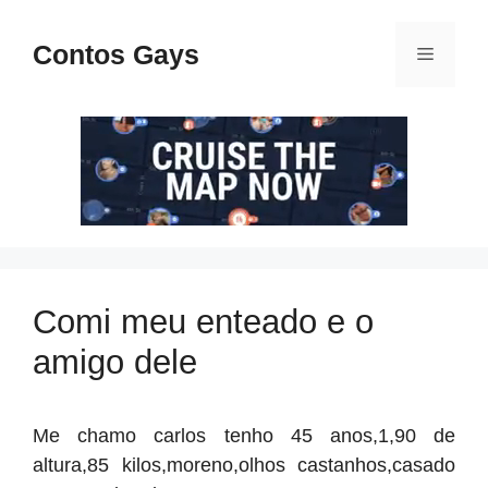
Pular
para
Contos Gays
Menu
o
conteúdo
Comi meu enteado e o
amigo dele
Me chamo carlos tenho 45 anos,1,90 de
altura,85 kilos,moreno,olhos castanhos,casado