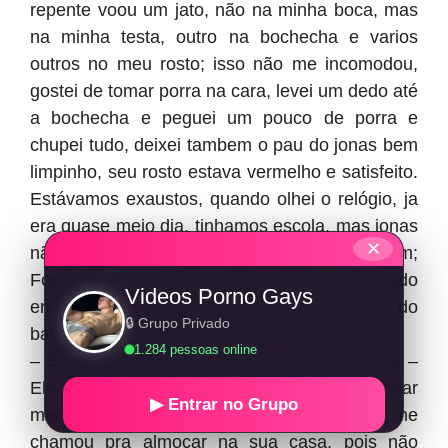
repente voou um jato, não na minha boca, mas
na minha testa, outro na bochecha e varios
outros no meu rosto; isso não me incomodou,
gostei de tomar porra na cara, levei um dedo até
a bochecha e peguei um pouco de porra e
chupei tudo, deixei tambem o pau do jonas bem
limpinho, seu rosto estava vermelho e satisfeito.
Estávamos exaustos, quando olhei o relógio, ja
era quase meio dia, tinhamos escola, mas jonas
✕
não podia ir embora todo ensopado assim;
Fomos ao banheiro sorrindo
Videos Porno Gays
envergonhadamente nos banhar, depois do
🔒 Grupo Privado
banho cheguei perto dele e falei:
1.284 pessoas online
– Se nimguem souber, vou te comer todo dia. –
Ele sorriu, o que prova que sem dúvida vai rolar
▶ Entrar no Grupo
maita coisa ainda. Depois disso, Jonas me
chamou pra almoçar na sua casa, pois não