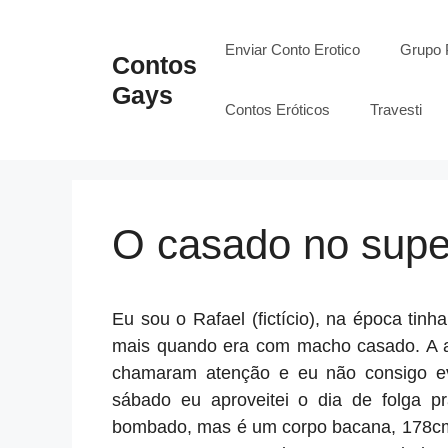
Pular
para
Enviar Conto Erotico
Grupo 
Contos
o
Gays
conteúdo
Contos Eróticos
Travesti
O casado no sup
Eu sou o Rafael (fictício), na época tin
mais quando era com macho casado. A 
chamaram atenção e eu não consigo evi
sábado eu aproveitei o dia de folga p
bombado, mas é um corpo bacana, 178cm 