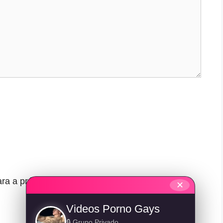
ra a próxima vez que eu comentar.
✕
Videos Porno Gays
🔒 Grupo Privado