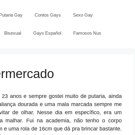
Putaria Gay
Contos Gays
Sexo Gay
Bisexual
Gays Español
Famosos Nus
ermercado
ha 23 anos e sempre gostei muito de putaria, ainda
aliança dourada e uma mala marcada sempre me
tar de olhar. Nesse dia em específico, era um
ra malhar. Fui na academia, não tenho o corpo
e uma rola de 16cm que dá pra brincar bastante.