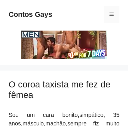
Pular
para
Contos Gays
Menu
o
conteúdo
O coroa taxista me fez de
fêmea
Sou um cara bonito,simpático, 35
anos,másculo,machão,sempre fiz muito