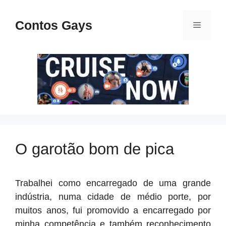
Pular
para
Contos Gays
Menu
o
conteúdo
O garotão bom de pica
Trabalhei como encarregado de uma grande
indústria, numa cidade de médio porte, por
muitos anos, fui promovido a encarregado por
minha competência e também reconhecimento