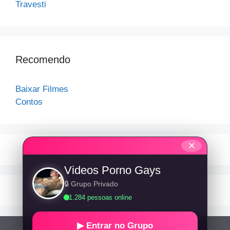
Travesti
Recomendo
Baixar Filmes
Contos
✕
Videos Porno Gays
🔒 Grupo Privado
1.284 pessoas online
▶ Entrar no Grupo