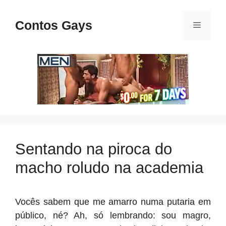
Pular
para
Contos Gays
Menu
o
conteúdo
Sentando na piroca do
macho roludo na academia
Vocês sabem que me amarro numa putaria em
público, né? Ah, só lembrando: sou magro,