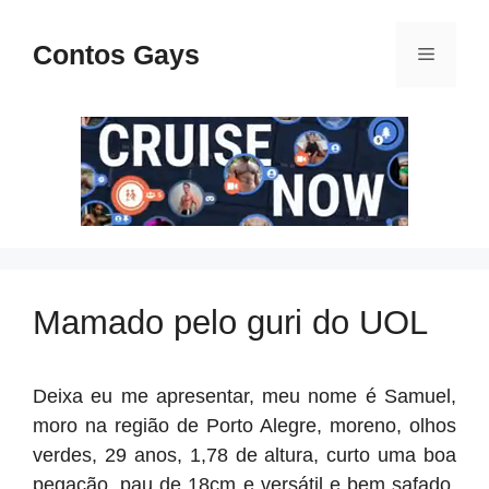
Pular
para
Contos Gays
Menu
o
conteúdo
Mamado pelo guri do UOL
Deixa eu me apresentar, meu nome é Samuel,
moro na região de Porto Alegre, moreno, olhos
verdes, 29 anos, 1,78 de altura, curto uma boa
pegação, pau de 18cm e versátil e bem safado,