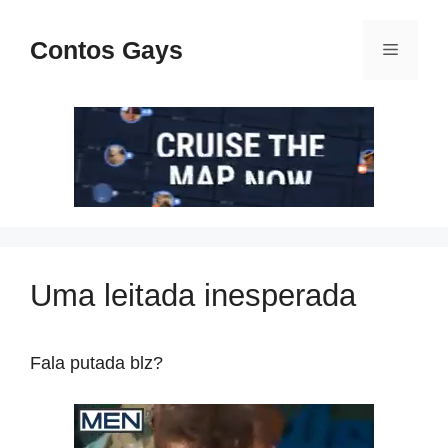
Pular
para
Contos Gays
Menu
o
conteúdo
Uma leitada inesperada
Fala putada blz?