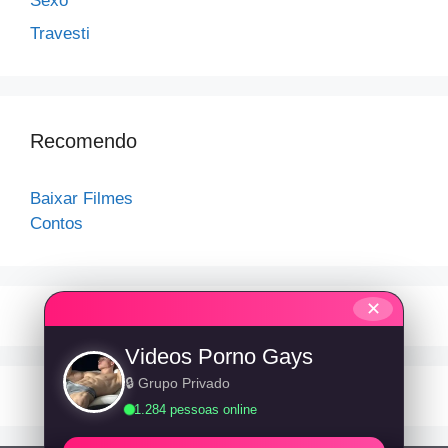
Sexo
Travesti
Recomendo
Baixar Filmes
Contos
✕
Videos Porno Gays
🔒 Grupo Privado
1.284 pessoas online