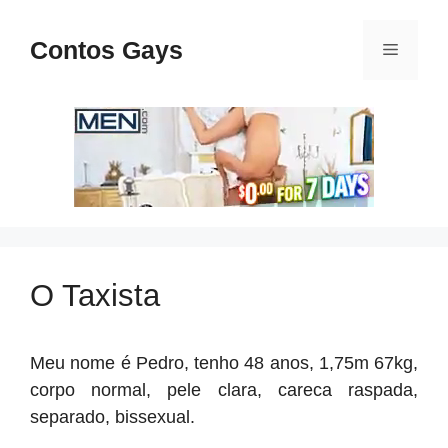
Pular
para
Contos Gays
Menu
o
conteúdo
O Taxista
Meu nome é Pedro, tenho 48 anos, 1,75m 67kg,
corpo normal, pele clara, careca raspada,
separado, bissexual.